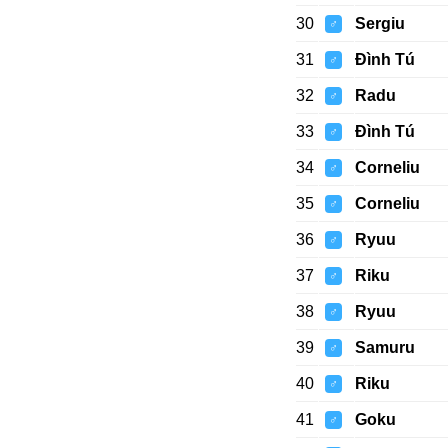
30
Sergiu
♂
31
Đình Tú
♂
32
Radu
♂
33
Đình Tú
♂
34
Corneliu
♂
35
Corneliu
♂
36
Ryuu
♂
37
Riku
♂
38
Ryuu
♂
39
Samuru
♂
40
Riku
♂
41
Goku
♂