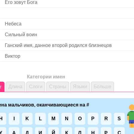
Его зовут Бога
Небеса
Сильный воин
Ганский имя, данное второй родился близнецов
Виктор
Категории имен
Длина
Слоги
Страны
Языки
Больше
т
на мальчиков, оканчивающиеся на #
H
I
K
L
M
N
O
P
R
S
Y
А
Д
И
Й
К
Л
Н
Р
С