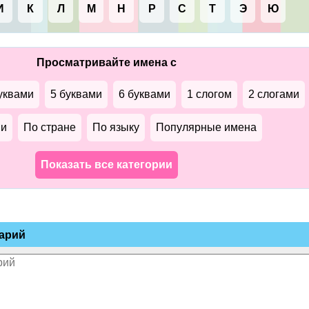
И
К
Л
М
Н
Р
С
Т
Э
Ю
Просматривайте имена с
уквами
5 буквами
6 буквами
1 слогом
2 слогами
ми
По стране
По языку
Популярные имена
Показать все категории
арий