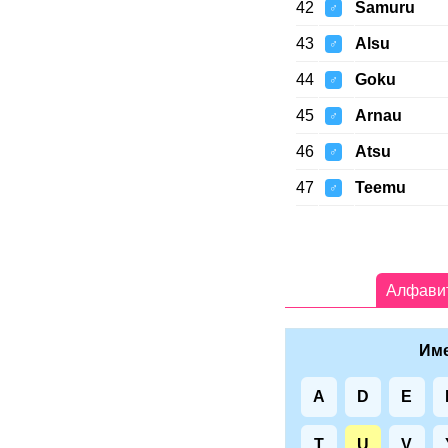
42
Samuru
♂
43
Alsu
♂
44
Goku
♂
45
Arnau
♂
46
Atsu
♂
47
Teemu
♂
Алфави
Име
A
D
E
T
U
V