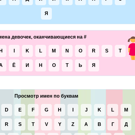
Я
ена девочек, оканчивающиеся на #
H
I
K
L
M
N
O
R
S
T
А
Ё
И
Н
О
Т
Ь
Я
Просмотр имен по буквам
D
E
F
G
H
I
J
K
L
M
R
S
T
V
Y
Z
А
В
Г
Д