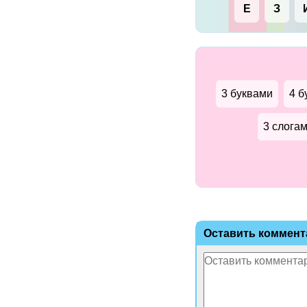
Е
З
3 буквами
4 б
3 слога
Оставить коммент