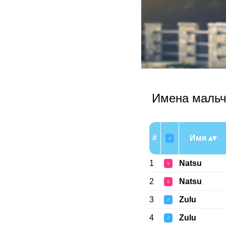
Имена мальч
#
Имя
♂
1
Natsu
♀
2
Natsu
♀
3
Zulu
♂
4
Zulu
♂