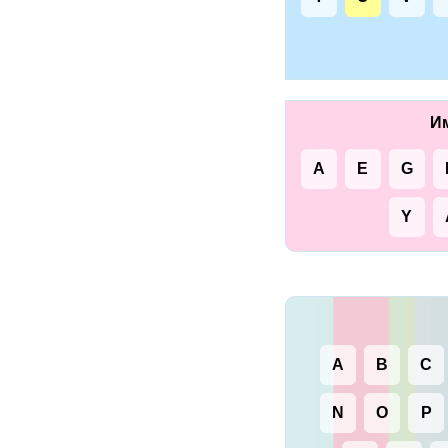
Им
A
E
G
Y
A
B
C
N
O
P