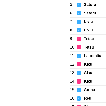
5
Satoru
♂
6
Satoru
♂
7
Liviu
♂
8
Liviu
♂
9
Tetsu
♀
10
Tetsu
♀
11
Laurentiu
♂
12
Kiku
♀
13
Alsu
♂
14
Kiku
♀
15
Arnau
♂
16
Reu
♂