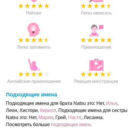
★
★
★
★
★
★
★
★
★
★
Рейтинг
Легко написать
★
★
★
★
★
★
★
★
★
★
Легко запомнить
Произношение
★
★
★
★
★
★
★
★
★
★
Английское произношение
Реакция иностранцев
Подходящие имена
Подходящие имена для брата Natsu это: Нет,
Илья
,
Леон, Хистори,
Кирилл
. Подходящие имена для сестры
Natsu это: Нет,
Мария
, Грей,
Настя
, Лисанна.
Посмотреть больше
подходящих имен
.