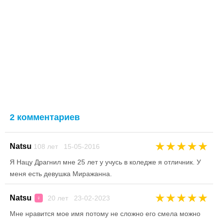
2 комментариев
★
★
★
★
★
Natsu
108 лет 15-05-2016
Я Нацу Драгнил мне 25 лет у учусь в коледже я отличник. У
меня есть девушка Миражанна.
★
★
★
★
★
Natsu
20 лет 23-02-2023
♀
Мне нравится мое имя потому не сложно его смела можно