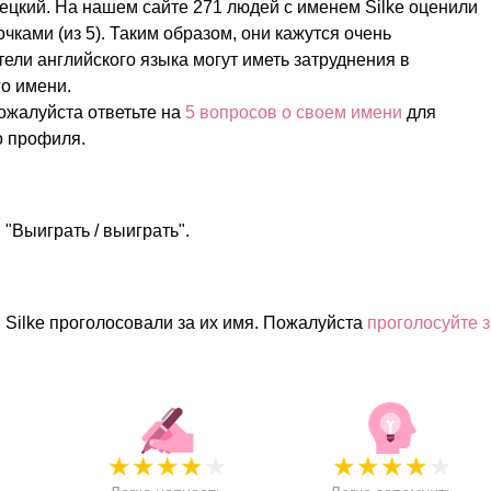
ецкий. На нашем сайте 271 людей с именем Silke оценили
очками (из 5). Таким образом, они кажутся очень
ели английского языка могут иметь затруднения в
о имени.
ожалуйста ответьте на
5 вопросов о своем имени
для
о профиля.
 "Выиграть / выиграть".
 Silke проголосовали за их имя. Пожалуйста
проголосуйте з
★
★
★
★
★
★
★
★
★
★
★