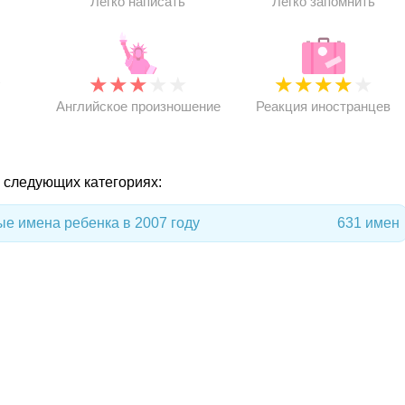
Легко написать
Легко запомнить
★
★
★
★
★
★
★
★
★
★
★
Английское произношение
Реакция иностранцев
в следующих категориях:
е имена ребенка в 2007 году
631 имен