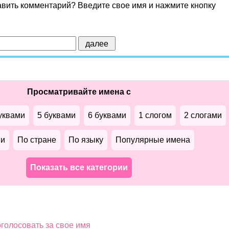
авить комментарий? Введите свое имя и нажмите кнопку
Просматривайте имена с
уквами
5 буквами
6 буквами
1 слогом
2 слогами
ми
По стране
По языку
Популярные имена
Показать все категории
голосовать за свое имя