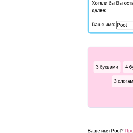
Хотели бы Вы ост
далее:
Ваше имя:
3 буквами
4 б
3 слога
Ваше имя Poot?
Про