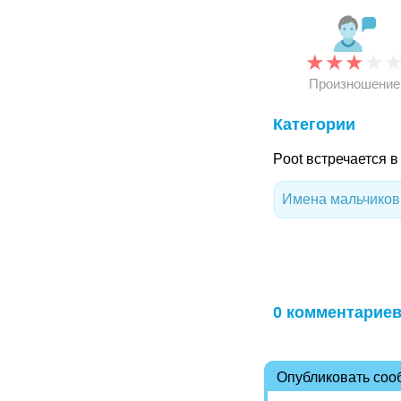
★
★
★
★
Произношение
Категории
Poot встречается 
Имена мальчиков 
0 комментарие
Опубликовать со