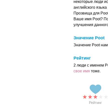
некоторые люди и
английского языка
Прозвища для Poot:
Ваше имя Poot? По
улучшения данног
Значение Poot
Значение Poot нам
Рейтинг
2 люди с именем P
свое имя
тоже.
★
★
★
★
Рейтинг