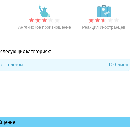
★
★
★
★
★
★
★
★
★
★
★
Английское произношение
Реакция иностранцев
в следующих категориях:
с 1 слогом
100 имен
в
общение