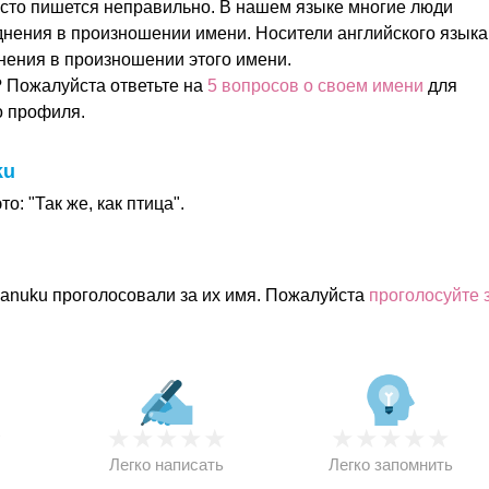
сто пишется неправильно. В нашем языке многие люди
нения в произношении имени. Носители английского языка
днения в произношении этого имени.
 Пожалуйста ответьте на
5 вопросов о своем имени
для
о профиля.
ku
о: "Так же, как птица".
anuku проголосовали за их имя. Пожалуйста
проголосуйте 
★
★
★
★
★
★
★
★
★
★
★
Легко написать
Легко запомнить