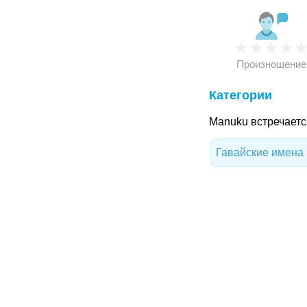
★
★
★
★
Произношение
Категории
Manuku встречаетс
Гавайские имена