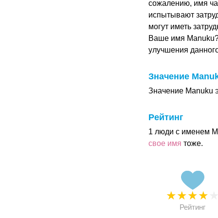
сожалению, имя ча
испытывают затруд
могут иметь затру
Ваше имя Manuku?
улучшения данног
Значение Manu
Значение Manuku эт
Рейтинг
1 люди с именем M
свое имя
тоже.
★
★
★
★
Рейтинг