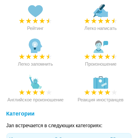
★
★
★
★
★
★
★
★
★
★
Рейтинг
Легко написать
★
★
★
★
★
★
★
★
★
★
Легко запомнить
Произношение
★
★
★
★
★
★
★
★
★
★
Английское произношение
Реакция иностранцев
Категории
Jan встречается в следующих категориях: