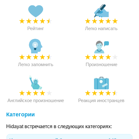
★
★
★
★
★
★
★
★
★
★
Рейтинг
Легко написать
★
★
★
★
★
★
★
★
★
★
Легко запомнить
Произношение
★
★
★
★
★
★
★
★
★
★
Английское произношение
Реакция иностранцев
Категории
Hidayat встречается в следующих категориях: