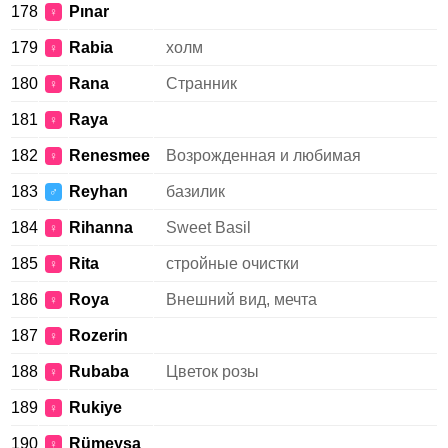
178
Pınar
♀
179
Rabia
холм
♀
180
Rana
Странник
♀
181
Raya
♀
182
Renesmee
Возрожденная и любимая
♀
183
Reyhan
базилик
♂
184
Rihanna
Sweet Basil
♀
185
Rita
стройные очистки
♀
186
Roya
Внешний вид, мечта
♀
187
Rozerin
♀
188
Rubaba
Цветок розы
♀
189
Rukiye
♀
190
Rümeysa
♀