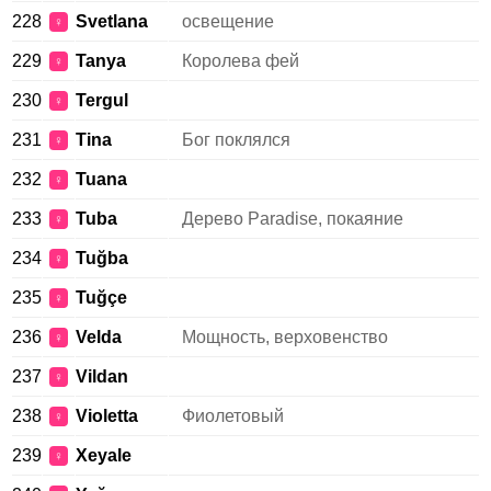
228
Svetlana
освещение
♀
229
Tanya
Королева фей
♀
230
Tergul
♀
231
Tina
Бог поклялся
♀
232
Tuana
♀
233
Tuba
Дерево Paradise, покаяние
♀
234
Tuğba
♀
235
Tuğçe
♀
236
Velda
Мощность, верховенство
♀
237
Vildan
♀
238
Violetta
Фиолетовый
♀
239
Xeyale
♀