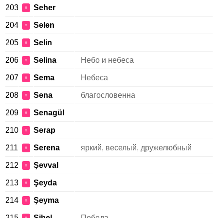
203
Seher
♀
204
Selen
♀
205
Selin
♀
206
Selina
Небо и небеса
♀
207
Sema
Небеса
♀
208
Sena
благословенна
♀
209
Senagül
♀
210
Serap
♀
211
Serena
яркий, веселый, дружелюбный
♀
212
Şevval
♀
213
Şeyda
♀
214
Şeyma
♀
215
Sibel
Победа.