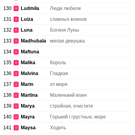
130
Ludmila
Люди любили
♀
131
Luiza
славных воинов
♀
132
Luna
Богиня Луны
♀
133
Madhubala
милая девушка
♀
134
Maftuna
♀
135
Malika
Король
♀
136
Malvina
Гладкая
♀
137
Marin
от моря
♀
138
Martina
Маленький воин
♀
139
Marya
стройная, очистите
♀
140
Mayra
Горький / грустные, море
♀
141
Maysa
Ходить
♀