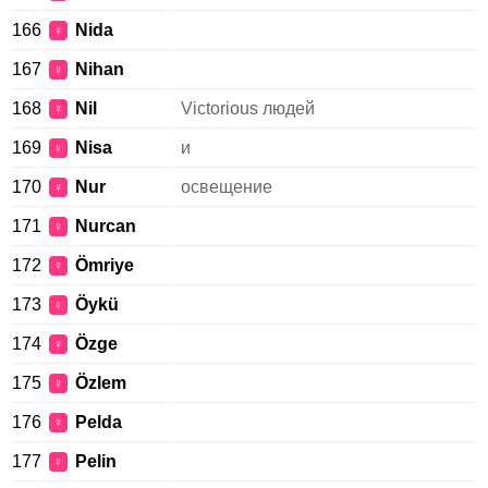
166
Nida
♀
167
Nihan
♀
168
Nil
Victorious людей
♀
169
Nisa
и
♀
170
Nur
освещение
♀
171
Nurcan
♀
172
Ömriye
♀
173
Öykü
♀
174
Özge
♀
175
Özlem
♀
176
Pelda
♀
177
Pelin
♀