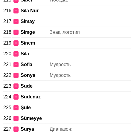
♀
216
Sila Nur
♀
217
Simay
♀
218
Simge
Знак, логотип
♀
219
Sinem
♀
220
Sıla
♀
221
Sofia
Мудрость
♀
222
Sonya
Мудрость
♀
223
Sude
♀
224
Sudenaz
♀
225
Şule
♀
226
Sümeyye
♀
227
Surya
Диапазон;
♀