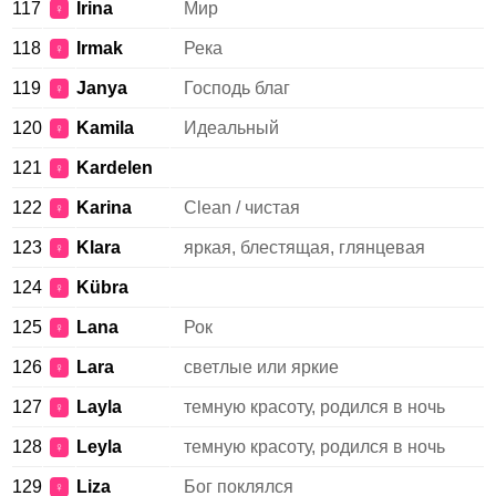
117
Irina
Мир
♀
118
Irmak
Река
♀
119
Janya
Господь благ
♀
120
Kamila
Идеальный
♀
121
Kardelen
♀
122
Karina
Clean / чистая
♀
123
Klara
яркая, блестящая, глянцевая
♀
124
Kübra
♀
125
Lana
Рок
♀
126
Lara
светлые или яркие
♀
127
Layla
темную красоту, родился в ночь
♀
128
Leyla
темную красоту, родился в ночь
♀
129
Liza
Бог поклялся
♀