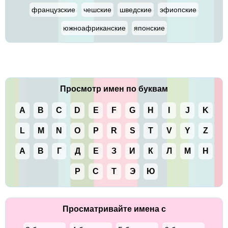
французские
чешские
шведские
эфиопские
южноафриканские
японские
Просмотр имен по буквам
A
B
C
D
E
F
G
H
I
J
K
L
M
N
O
P
R
S
T
V
Y
Z
А
В
Г
Д
Е
З
И
К
Л
М
Н
Р
С
Т
Э
Ю
Просматривайте имена с