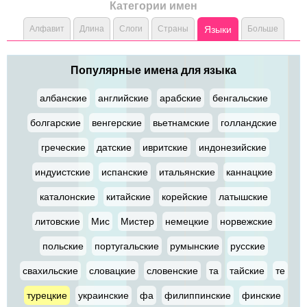
Категории имен
Алфавит
Длина
Слоги
Страны
Языки
Больше
Популярные имена для языка
албанские
английские
арабские
бенгальские
болгарские
венгерские
вьетнамские
голландские
греческие
датские
ивритские
индонезийские
индуистские
испанские
итальянские
каннацкие
каталонские
китайские
корейские
латышские
литовские
Мис
Мистер
немецкие
норвежские
польские
португальские
румынские
русские
свахильские
словацкие
словенские
та
тайские
те
турецкие
украинские
фа
филиппинские
финские