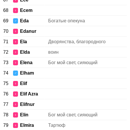
♀
68
Ecem
♀
69
Eda
Богатые опекуна
♂
70
Edanur
♀
71
Ela
Дворянства, благородного
♀
72
Elda
воин
♀
73
Elena
Бог мой свет, сияющий
♀
74
Elham
♂
75
Elif
♀
76
Elif Azra
♀
77
Elifnur
♀
78
Elin
Бог мой свет, сияющий
♀
79
Elmira
Тартюф
♀