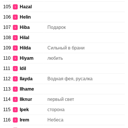
105
Hazal
♀
106
Helin
♀
107
Hiba
Подарок
♀
108
Hilal
♀
109
Hilda
Сильный в брани
♀
110
Hiyam
любить
♀
111
Idil
♀
112
Ilayda
Водная фея, русалка
♀
113
Ilhame
♀
114
Ilknur
первый свет
♀
115
Ipek
сторона
♀
116
Irem
Небеса
♀