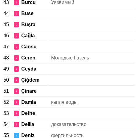
43
Burcu
Уязвимый
♀
44
Buse
♀
45
Büşra
♀
46
Çağla
♀
47
Cansu
♀
48
Ceren
Молодые Газель
♀
49
Ceyda
♀
50
Çiğdem
♀
51
Çinare
♀
52
Damla
капля воды
♀
53
Defne
♀
54
Delila
доказательство
♀
55
Deniz
фертильность
♂