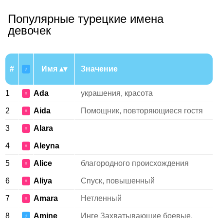
Популярные турецкие имена
девочек
#
Имя
Значение
♂
1
Ada
украшения, красота
♀
2
Aida
Помощник, повторяющиеся гостя
♀
3
Alara
♀
4
Aleyna
♀
5
Alice
благородного происхождения
♀
6
Aliya
Спуск, повышенный
♀
7
Amara
Нетленный
♀
8
Amine
Инге Захватывающие боевые,
♂