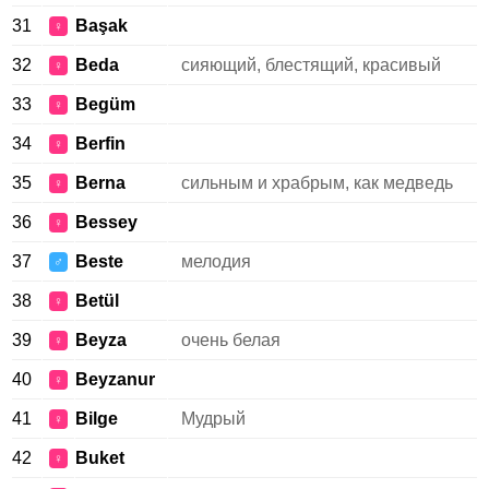
31
Başak
♀
32
Beda
сияющий, блестящий, красивый
♀
33
Begüm
♀
34
Berfin
♀
35
Berna
сильным и храбрым, как медведь
♀
36
Bessey
♀
37
Beste
мелодия
♂
38
Betül
♀
39
Beyza
очень белая
♀
40
Beyzanur
♀
41
Bilge
Мудрый
♀
42
Buket
♀