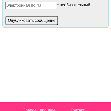
* необязательный
Change Language
Контакт