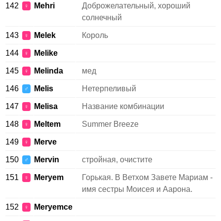
142
Mehri
Доброжелательный, хороший
♀
солнечный
143
Melek
Король
♀
144
Melike
♀
145
Melinda
мед
♀
146
Melis
Нетерпеливый
♂
147
Melisa
Название комбинации
♀
148
Meltem
Summer Breeze
♀
149
Merve
♀
150
Mervin
стройная, очистите
♂
151
Meryem
Горькая. В Ветхом Завете Мариам -
♀
имя сестры Моисея и Аарона.
152
Meryemce
♀