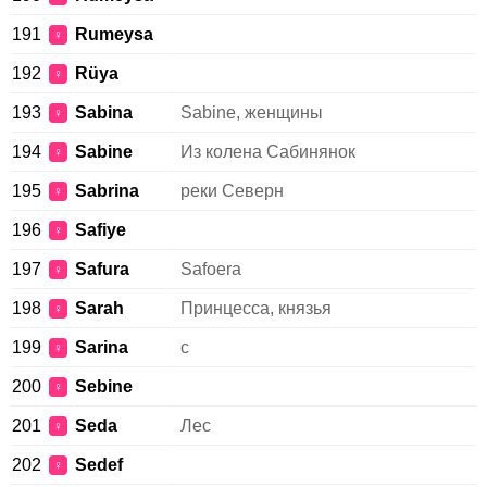
191
Rumeysa
♀
192
Rüya
♀
193
Sabina
Sabine, женщины
♀
194
Sabine
Из колена Сабинянок
♀
195
Sabrina
реки Северн
♀
196
Safiye
♀
197
Safura
Safoera
♀
198
Sarah
Принцесса, князья
♀
199
Sarina
с
♀
200
Sebine
♀
201
Seda
Лес
♀
202
Sedef
♀