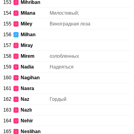
153
Mihriban
♀
154
Milana
Милостивый;
♀
155
Miley
Виноградная лоза
♀
156
Milhan
♂
157
Miray
♀
158
Mirem
озлобленных
♀
159
Nadia
Надеяться
♀
160
Nagihan
♀
161
Nasra
♀
162
Naz
Гордый
♀
163
Nazlı
♀
164
Nehir
♀
165
Neslihan
♀