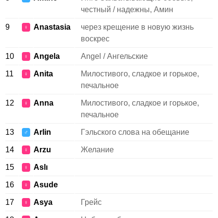
честный / надежны, Амин
9
Anastasia
через крещение в новую жизнь
♀
воскрес
10
Angela
Angel / Ангельские
♀
11
Anita
Милостивого, сладкое и горькое,
♀
печальное
12
Anna
Милостивого, сладкое и горькое,
♀
печальное
13
Arlin
Гэльского слова на обещание
♂
14
Arzu
Желание
♀
15
Aslı
♀
16
Asude
♀
17
Asya
Грейс
♀