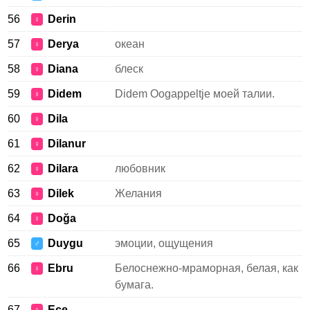
56
Derin
♀
57
Derya
океан
♀
58
Diana
блеск
♀
59
Didem
Didem Oogappeltje моей талии.
♀
60
Dila
♀
61
Dilanur
♀
62
Dilara
любовник
♀
63
Dilek
Желания
♀
64
Doğa
♀
65
Duygu
эмоции, ощущения
♂
66
Ebru
Белоснежно-мраморная, белая, как
♀
бумага.
67
Ece