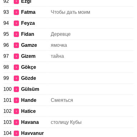
92
Ezgi
♀
93
Fatma
Чтобы дать моим
♀
94
Feyza
♀
95
Fidan
Деревце
♀
96
Gamze
ямочка
♀
97
Gizem
тайна
♀
98
Gökçe
♀
99
Gözde
♀
100
Gülsüm
♀
101
Hande
Смеяться
♀
102
Hatice
♀
103
Havana
столицу Кубы
♀
104
Havvanur
♀