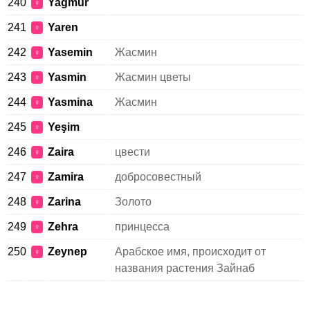
240
Yağmur
♀
241
Yaren
♀
242
Yasemin
Жасмин
♀
243
Yasmin
Жасмин цветы
♀
244
Yasmina
Жасмин
♀
245
Yeşim
♀
246
Zaira
цвести
♀
247
Zamira
добросовестный
♀
248
Zarina
Золото
♀
249
Zehra
принцесса
♀
250
Zeynep
Арабское имя, происходит от
♀
названия растения Зайнаб