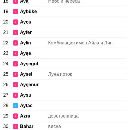
18
Ava
Небо и небеса
♀
19
Aybüke
♀
20
Ayça
♀
21
Ayfer
♀
22
Aylin
Комбинация имен Айла и Лин.
♀
23
Ayşe
♀
24
Ayşegül
♀
25
Aysel
Луна поток
♀
26
Ayşenur
♀
27
Aysu
♀
28
Aytac
♂
29
Azra
девственница
♀
30
Bahar
весна
♀