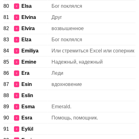
80
Elsa
Бог поклялся
♀
81
Elvina
Друг
♀
82
Elvira
возвышенное
♀
83
Elza
Бог поклялся
♀
84
Emiliya
Или стремиться Excel или соперник
♀
85
Emine
Надежный, надежный
♀
86
Era
Леди
♀
87
Esin
вдохновение
♀
88
Eslin
♀
89
Esma
Emerald.
♀
90
Esra
Помощь, помощник.
♀
91
Eylül
♀