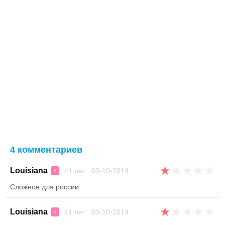
4 комментариев
★
★
★
★
★
Louisiana
41 лет 03-10-2014
♀
Сложное для россии
★
★
★
★
★
Louisiana
41 лет 03-10-2014
♀