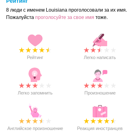
Рейтинг
8 люди с именем Louisiana проголосовали за их имя.
Пожалуйста
проголосуйте за свое имя
тоже.
★
★
★
★
★
★
★
★
★
★
Рейтинг
Легко написать
★
★
★
★
★
★
★
★
★
★
Легко запомнить
Произношение
★
★
★
★
★
★
★
★
★
★
Английское произношение
Реакция иностранцев