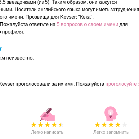
.5 звездочками (из 5). Таким образом, они кажутся
ными. Носители английского языка могут иметь затруднени
го имени. Прозвища для Kevser: "Кека".
Пожалуйста ответьте на
5 вопросов о своем имени
для
о профиля.
r
ам неизвестно.
Kevser проголосовали за их имя. Пожалуйста
проголосуйте 
★
★
★
★
★
★
★
★
★
★
★
Легко написать
Легко запомнить