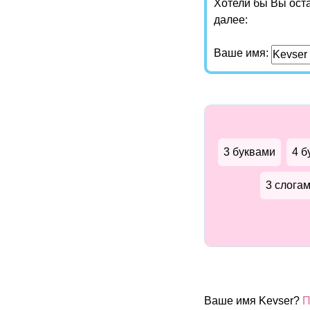
Хотели бы Вы ост
далее:
Ваше имя:
3 буквами
4 б
3 слога
Ваше имя Kevser?
П