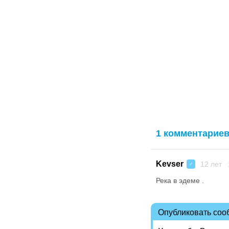
1 комментарие
Kevser
12 лет 
♂
Река в эдеме .
Опубликовать со