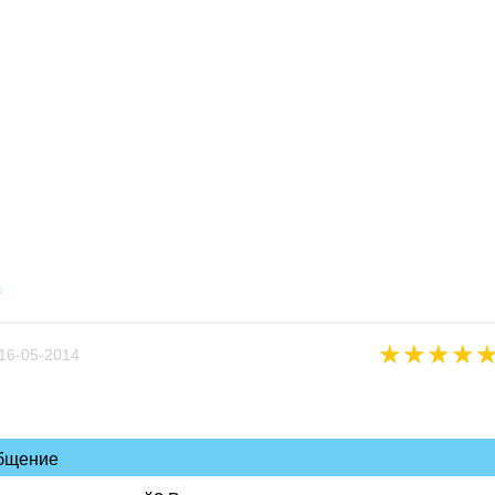
в
★
★
★
★
16-05-2014
общение