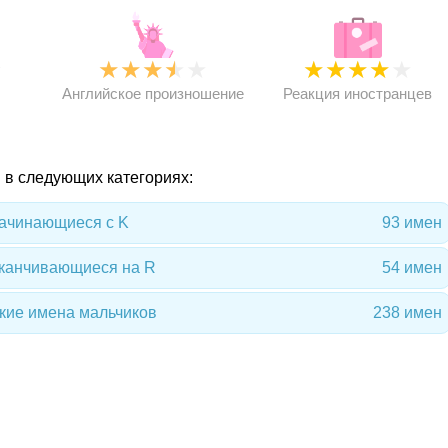
★
★
★
★
★
★
★
★
★
★
★
Английское произношение
Реакция иностранцев
я в следующих категориях:
начинающиеся с K
93 имен
оканчивающиеся на R
54 имен
кие имена мальчиков
238 имен