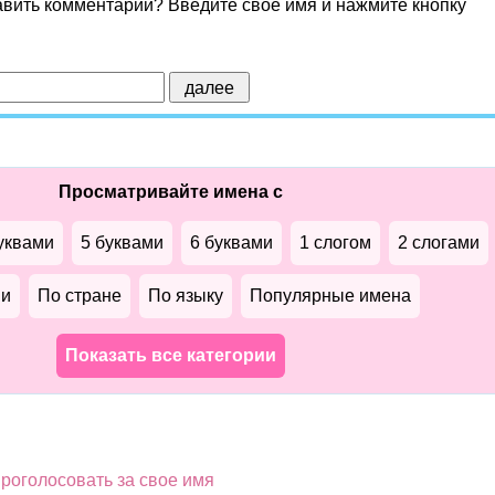
авить комментарий? Введите свое имя и нажмите кнопку
Просматривайте имена с
уквами
5 буквами
6 буквами
1 слогом
2 слогами
ми
По стране
По языку
Популярные имена
Показать все категории
роголосовать за свое имя