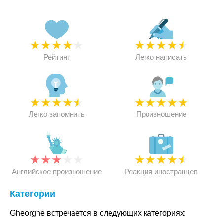
★
★
★
★
★
★
★
★
★
★
Рейтинг
Легко написать
★
★
★
★
★
★
★
★
★
★
Легко запомнить
Произношение
★
★
★
★
★
★
★
★
★
★
Английское произношение
Реакция иностранцев
Категории
Gheorghe встречается в следующих категориях: