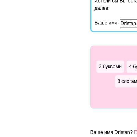
Хотели бы Вы ост
далее:
Ваше имя:
3 буквами
4 б
3 слога
Ваше имя Dristan?
П