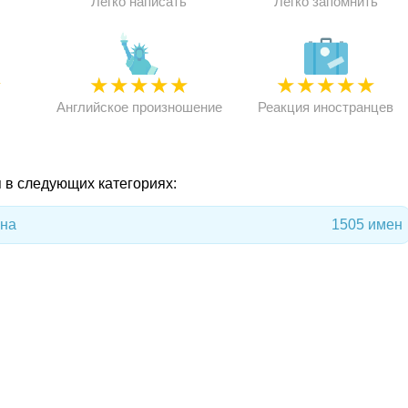
Легко написать
Легко запомнить
★
★
★
★
★
★
★
★
★
★
★
Английское произношение
Реакция иностранцев
я в следующих категориях:
на
1505 имен