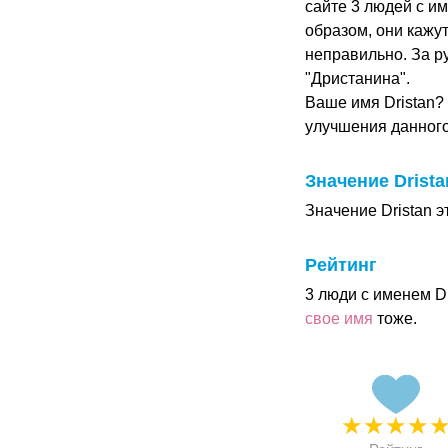
сайте 3 людей с им
образом, они кажу
неправильно. За р
"Дристанина".
Ваше имя Dristan?
улучшения данног
Значение Drista
Значение Dristan эт
Рейтинг
3 люди с именем D
свое имя
тоже.
★
★
★
★