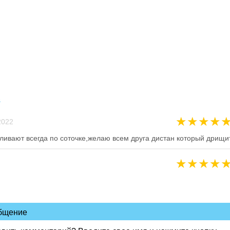
в
★
★
★
★
022
ливают всегда по соточке,желаю всем друга дистан который дрищи
★
★
★
★
общение