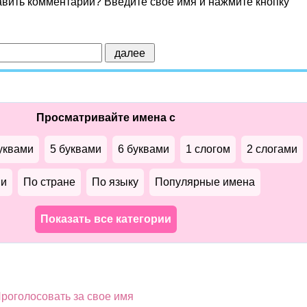
авить комментарий? Введите свое имя и нажмите кнопку
Просматривайте имена с
уквами
5 буквами
6 буквами
1 слогом
2 слогами
ми
По стране
По языку
Популярные имена
Показать все категории
роголосовать за свое имя