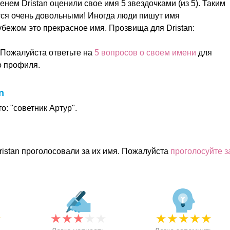
енем Dristan оценили свое имя 5 звездочками (из 5). Таким
тся очень довольными! Иногда люди пишут имя
убежом это прекрасное имя. Прозвища для Dristan:
 Пожалуйста ответьте на
5 вопросов о своем имени
для
о профиля.
n
о: "советник Артур".
ristan проголосовали за их имя. Пожалуйста
проголосуйте з
★
★
★
★
★
★
★
★
★
★
★