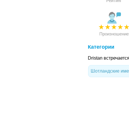
Рейтинг
★
★
★
★
Произношение
Категории
Dristan встречаетс
Шотландские име