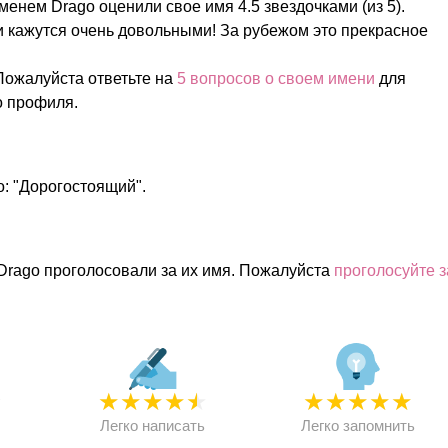
менем Drago оценили свое имя 4.5 звездочками (из 5).
и кажутся очень довольными! За рубежом это прекрасное
ожалуйста ответьте на
5 вопросов о своем имени
для
о профиля.
о: "Дорогостоящий".
Drago проголосовали за их имя. Пожалуйста
проголосуйте з
★
★
★
★
★
★
★
★
★
★
★
Легко написать
Легко запомнить