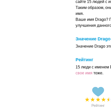
сайте 15 людей с и
Таким образом, он
имя.
Ваше имя Drago? П
улучшения данног
Значение Drago
Значение Drago эт
Рейтинг
15 люди с именем 
свое имя
тоже.
★
★
★
★
Рейтинг