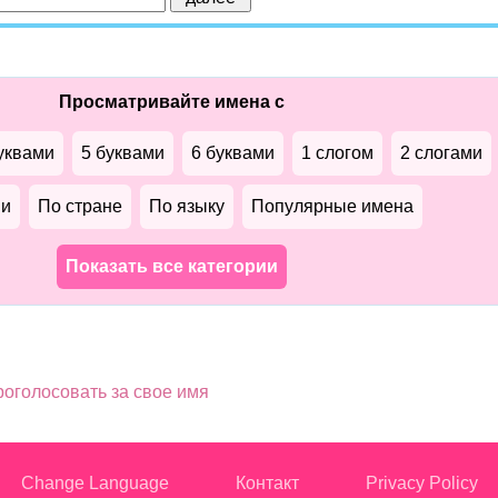
Просматривайте имена с
уквами
5 буквами
6 буквами
1 слогом
2 слогами
ми
По стране
По языку
Популярные имена
Показать все категории
оголосовать за свое имя
Change Language
Контакт
Privacy Policy