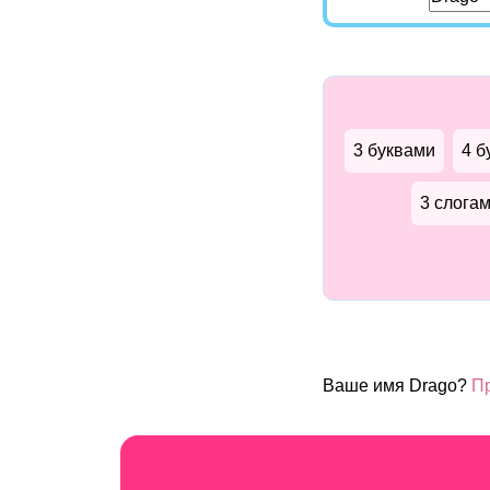
3 буквами
4 б
3 слога
Ваше имя Drago?
Пр