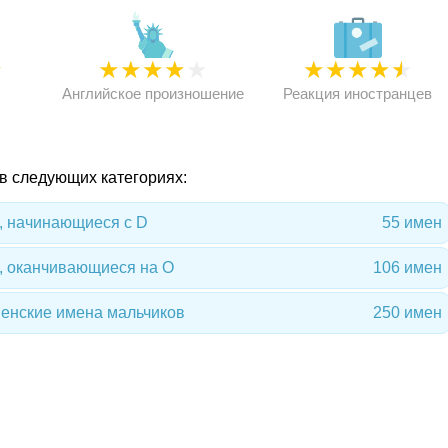
★
★
★
★
★
★
★
★
★
★
★
Английское произношение
Реакция иностранцев
 в следующих категориях:
, начинающиеся с D
55 имен
, оканчивающиеся на O
106 имен
енские имена мальчиков
250 имен