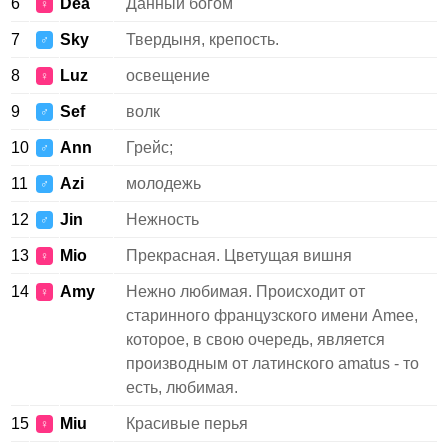
6
Dea
Данный богом
♀
7
Sky
Твердыня, крепость.
♂
8
Luz
освещение
♀
9
Sef
волк
♂
10
Ann
Грейс;
♂
11
Azi
молодежь
♂
12
Jin
Нежность
♂
13
Mio
Прекрасная. Цветущая вишня
♀
14
Amy
Нежно любимая. Происходит от
♀
старинного французского имени Amee,
которое, в свою очередь, является
производным от латинского amatus - то
есть, любимая.
15
Miu
Красивые перья
♀