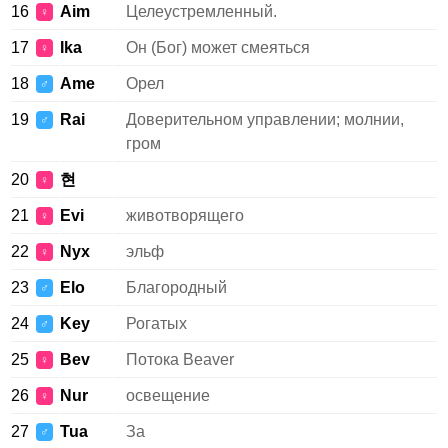
16
Aim
Целеустремленный.
♀
17
Ika
Он (Бог) может смеяться
♀
18
Ame
Орел
♂
19
Rai
Доверительном управлении; молнии,
♂
гром
20
현
♀
21
Evi
животворящего
♀
22
Nyx
эльф
♀
23
Elo
Благородный
♂
24
Key
Рогатых
♂
25
Bev
Потока Beaver
♀
26
Nur
освещение
♀
27
Tua
За
♂