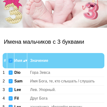
Имена мальчиков с 3 буквами
#
Имя
Значение
♂
1
Dio
Гора Зевса
♂
2
Sam
Имя Бога, те, кто слышать / слушать
♂
3
Lee
Лев. Упорный.
♂
4
Fil
Друг Бога
♂
5
Lex
защитника, afweerder мужчин