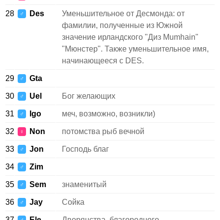
28
Des
Уменьшительное от Десмонда: от
♂
фамилии, полученные из Южной
значение ирландского "Диз Mumhain"
"Мюнстер". Также уменьшительное имя,
начинающееся с DES.
29
Gta
♂
30
Uel
Бог желающих
♂
31
Igo
меч, возможно, возникли)
♂
32
Non
потомства рыб вечной
♀
33
Jon
Господь благ
♂
34
Zim
♂
35
Sem
знаменитый
♂
36
Jay
Сойка
♂
37
Ele
Дворянства, благородного