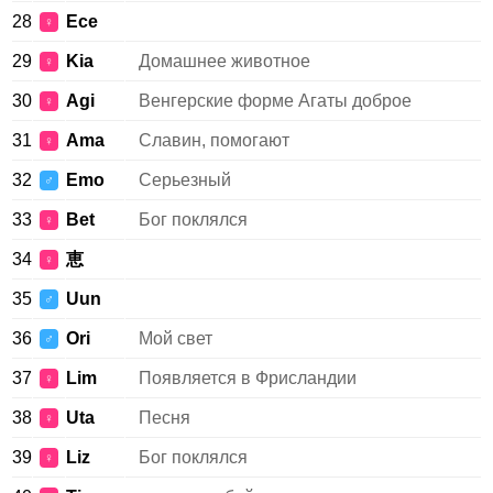
28
Ece
♀
29
Kia
Домашнее животное
♀
30
Agi
Венгерские форме Агаты доброе
♀
31
Ama
Славин, помогают
♀
32
Emo
Серьезный
♂
33
Bet
Бог поклялся
♀
34
恵
♀
35
Uun
♂
36
Ori
Мой свет
♂
37
Lim
Появляется в Фрисландии
♀
38
Uta
Песня
♀
39
Liz
Бог поклялся
♀