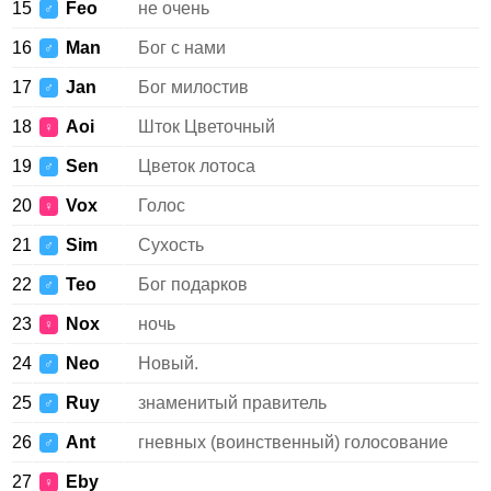
15
Feo
не очень
♂
16
Man
Бог с нами
♂
17
Jan
Бог милостив
♂
18
Aoi
Шток Цветочный
♀
19
Sen
Цветок лотоса
♂
20
Vox
Голос
♀
21
Sim
Сухость
♂
22
Teo
Бог подарков
♂
23
Nox
ночь
♀
24
Neo
Новый.
♂
25
Ruy
знаменитый правитель
♂
26
Ant
гневных (воинственный) голосование
♂
27
Eby
♀