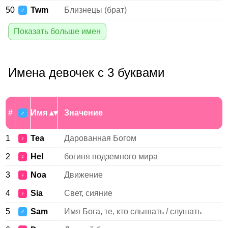
50
Twm
Близнецы (брат)
♂
Показать больше имен
Имена девочек с 3 буквами
#
Имя
Значение
♂
1
Tea
Дарованная Богом
♀
2
Hel
богиня подземного мира
♀
3
Noa
Движение
♀
4
Sia
Свет, сияние
♀
5
Sam
Имя Бога, те, кто слышать / слушать
♂