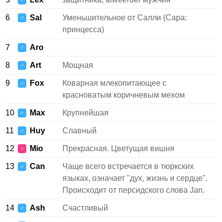
♂
6
Sal
Уменьшительное от Салли (Сара:
♂
принцесса)
7
Aro
♂
8
Art
Мощная
♂
9
Fox
Коварная млекопитающее с
♂
красноватым коричневым мехом
10
Max
Крупнейшая
♂
11
Huy
Славный
♂
12
Mio
Прекрасная. Цветущая вишня
♀
13
Can
Чаще всего встречается в тюркских
♂
языках, означает "дух, жизнь и сердце".
Происходит от персидского слова Jan.
14
Ash
Счастливый
♂