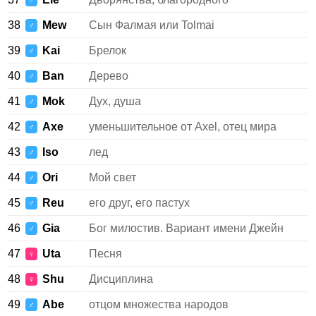
♂
38
Mew
Сын Фалмая или Tolmai
♂
39
Kai
Брелок
♂
40
Ban
Дерево
♂
41
Mok
Дух, душа
♂
42
Axe
уменьшительное от Axel, отец мира
♂
43
Iso
лед
♂
44
Ori
Мой свет
♂
45
Reu
его друг, его пастух
♂
46
Gia
Бог милостив. Вариант имени Джейн
♂
47
Uta
Песня
♀
48
Shu
Дисциплина
♀
49
Abe
отцом множества народов
♂