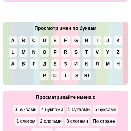
Просмотр имен по буквам
A
B
C
D
E
F
G
H
I
J
K
L
M
N
O
P
R
S
T
V
Y
Z
А
В
Г
Д
Е
З
И
К
Л
М
Н
Р
С
Т
Э
Ю
Просматривайте имена с
3 буквами
4 буквами
5 буквами
6 буквами
1 слогом
2 слогами
3 слогами
По стране