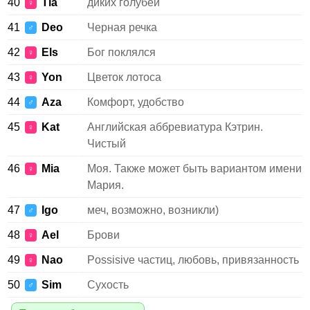
40
Tia
диких голубей
♀
41
Deo
Черная речка
♂
42
Els
Бог поклялся
♀
43
Yon
Цветок лотоса
♀
44
Aza
Комфорт, удобство
♂
45
Kat
Английская аббревиатура Кэтрин.
♀
Чистый
46
Mia
Моя. Также может быть вариантом имени
♀
Мария.
47
Igo
меч, возможно, возникли)
♂
48
Ael
Брови
♀
49
Nao
Possisive частиц, любовь, привязанность
♀
50
Sim
Сухость
♂